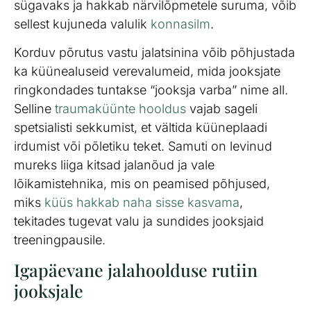
sügavaks ja hakkab närvilõpmetele suruma, võib
sellest kujuneda valulik
konnasilm
.
Korduv põrutus vastu jalatsinina võib põhjustada
ka küünealuseid verevalumeid, mida jooksjate
ringkondades tuntakse “jooksja varba” nime all.
Selline
traumaküünte hooldus
vajab sageli
spetsialisti sekkumist, et vältida küüneplaadi
irdumist või põletiku teket. Samuti on levinud
mureks liiga kitsad jalanõud ja vale
lõikamistehnika, mis on peamised põhjused,
miks
küüs hakkab naha sisse kasvama
,
tekitades tugevat valu ja sundides jooksjaid
treeningpausile.
Igapäevane jalahoolduse rutiin
jooksjale