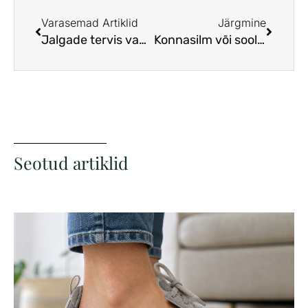
Varasemad Artiklid
Järgmine
Jalgade tervis vanemas eas: kuidas säilitada liikumisvabadus?
Konnasilm või soolatüügas: kuidas neil vahet teha?
Seotud artiklid