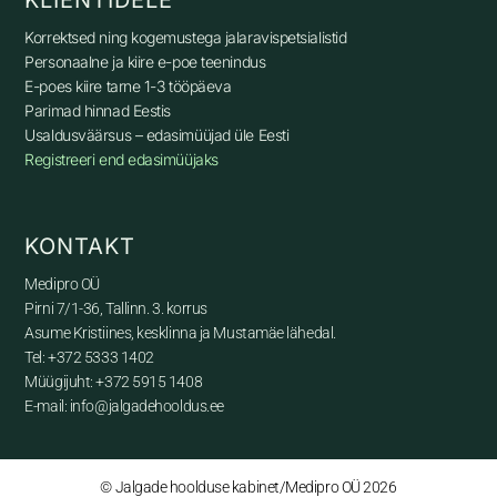
KLIENTIDELE
Korrektsed ning kogemustega jalaravispetsialistid
Personaalne ja kiire e-poe teenindus
E-poes kiire tarne 1-3 tööpäeva
Parimad hinnad Eestis
Usaldusväärsus – edasimüüjad üle Eesti
Registreeri end edasimüüjaks
KONTAKT
Medipro OÜ
Pirni 7/1-36, Tallinn. 3. korrus
Asume Kristiines, kesklinna ja Mustamäe lähedal.
Tel: +372 5333 1402
Müügijuht: +372 5915 1408
E-mail: info@jalgadehooldus.ee
© Jalgade hoolduse kabinet/Medipro OÜ 2026