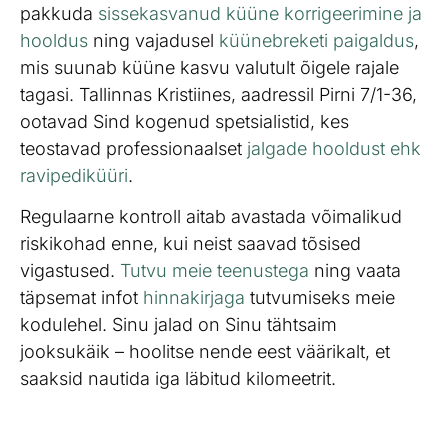
pakkuda
sissekasvanud küüne korrigeerimine ja
hooldus
ning vajadusel
küünebreketi paigaldus
,
mis suunab küüne kasvu valutult õigele rajale
tagasi. Tallinnas Kristiines, aadressil Pirni 7/1-36,
ootavad Sind kogenud spetsialistid, kes
teostavad professionaalset
jalgade hooldust ehk
ravipediküüri
.
Regulaarne kontroll aitab avastada võimalikud
riskikohad enne, kui neist saavad tõsised
vigastused.
Tutvu meie teenustega
ning vaata
täpsemat infot
hinnakirjaga
tutvumiseks meie
kodulehel. Sinu jalad on Sinu tähtsaim
jooksukäik – hoolitse nende eest väärikalt, et
saaksid nautida iga läbitud kilomeetrit.