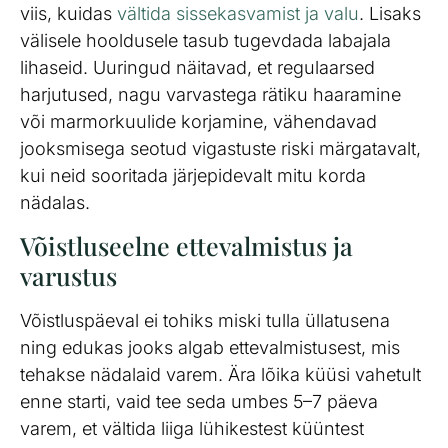
viis, kuidas
vältida sissekasvamist ja valu
. Lisaks
välisele hooldusele tasub tugevdada labajala
lihaseid. Uuringud näitavad, et regulaarsed
harjutused, nagu varvastega rätiku haaramine
või marmorkuulide korjamine, vähendavad
jooksmisega seotud vigastuste riski märgatavalt,
kui neid sooritada järjepidevalt mitu korda
nädalas.
Võistluseelne ettevalmistus ja
varustus
Võistluspäeval ei tohiks miski tulla üllatusena
ning edukas jooks algab ettevalmistusest, mis
tehakse nädalaid varem. Ära lõika küüsi vahetult
enne starti, vaid tee seda umbes 5–7 päeva
varem, et vältida liiga lühikestest küüntest