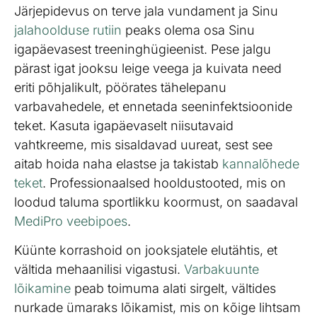
Järjepidevus on terve jala vundament ja Sinu
jalahoolduse rutiin
peaks olema osa Sinu
igapäevasest treeninghügieenist. Pese jalgu
pärast igat jooksu leige veega ja kuivata need
eriti põhjalikult, pöörates tähelepanu
varbavahedele, et ennetada seeninfektsioonide
teket. Kasuta igapäevaselt niisutavaid
vahtkreeme, mis sisaldavad uureat, sest see
aitab hoida naha elastse ja takistab
kannalõhede
teket
. Professionaalsed hooldustooted, mis on
loodud taluma sportlikku koormust, on saadaval
MediPro veebipoes
.
Küünte korrashoid on jooksjatele elutähtis, et
vältida mehaanilisi vigastusi.
Varbakuunte
lõikamine
peab toimuma alati sirgelt, vältides
nurkade ümaraks lõikamist, mis on kõige lihtsam