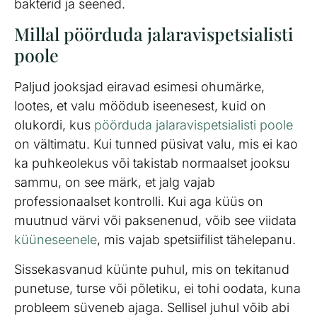
bakterid ja seened.
Millal pöörduda jalaravispetsialisti
poole
Paljud jooksjad eiravad esimesi ohumärke,
lootes, et valu möödub iseenesest, kuid on
olukordi, kus
pöörduda jalaravispetsialisti poole
on vältimatu. Kui tunned püsivat valu, mis ei kao
ka puhkeolekus või takistab normaalset jooksu
sammu, on see märk, et jalg vajab
professionaalset kontrolli. Kui aga küüs on
muutnud värvi või paksenenud, võib see viidata
küüneseenele
, mis vajab spetsiifilist tähelepanu.
Sissekasvanud küünte puhul, mis on tekitanud
punetuse, turse või põletiku, ei tohi oodata, kuna
probleem süveneb ajaga. Sellisel juhul võib abi