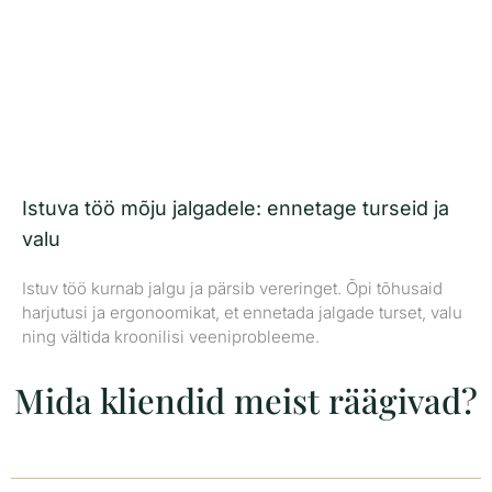
Istuva töö mõju jalgadele: ennetage turseid ja
valu
Istuv töö kurnab jalgu ja pärsib vereringet. Õpi tõhusaid
harjutusi ja ergonoomikat, et ennetada jalgade turset, valu
ning vältida kroonilisi veeniprobleeme.
Mida kliendid meist räägivad?