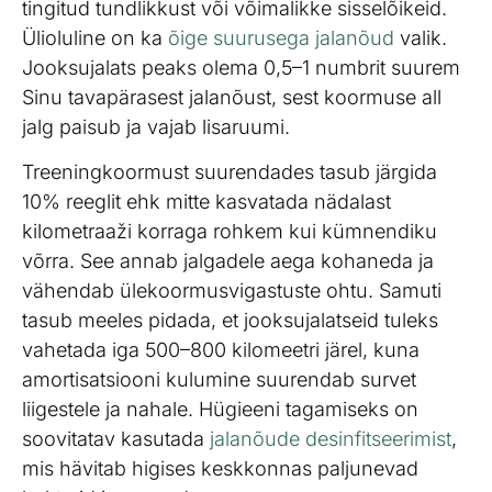
tingitud tundlikkust või võimalikke sisselõikeid.
Ülioluline on ka
õige suurusega jalanõud
valik.
Jooksujalats peaks olema 0,5–1 numbrit suurem
Sinu tavapärasest jalanõust, sest koormuse all
jalg paisub ja vajab lisaruumi.
Treeningkoormust suurendades tasub järgida
10% reeglit ehk mitte kasvatada nädalast
kilometraaži korraga rohkem kui kümnendiku
võrra. See annab jalgadele aega kohaneda ja
vähendab ülekoormusvigastuste ohtu. Samuti
tasub meeles pidada, et jooksujalatseid tuleks
vahetada iga 500–800 kilomeetri järel, kuna
amortisatsiooni kulumine suurendab survet
liigestele ja nahale. Hügieeni tagamiseks on
soovitatav kasutada
jalanõude desinfitseerimist
,
mis hävitab higises keskkonnas paljunevad