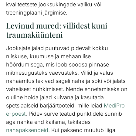
kvaliteetsete jooksukingade valiku või
treeningplaani järgimise.
Levinud mured: villidest kuni
traumaküünteni
Jooksjate jalad puutuvad pidevalt kokku
niiskuse, kuumuse ja mehaanilise
hõõrdumisega, mis loob soodsa pinnase
mitmesugusteks vaevusteks. Villid ja valus
nahaärritus tekivad sageli naha ja soki või jalatsi
vahelisest nühkimisest. Nende ennetamiseks on
oluline hoida jalad kuivana ja kasutada
spetsiaalseid barjäärtooteid, mille leiad
MediPro
e-poest
. Pidev surve teatud punktidele sunnib
aga nahka end kaitsma, tekitades
nahapaksendeid
. Kui paksend muutub liiga