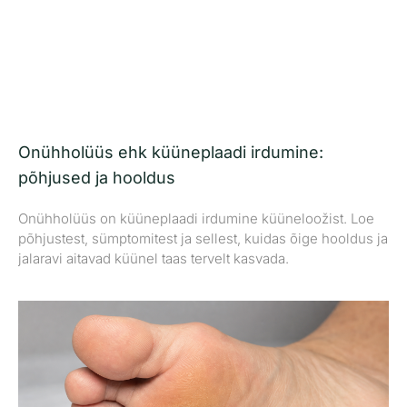
Onühholüüs ehk küüneplaadi irdumine:
põhjused ja hooldus
Onühholüüs on küüneplaadi irdumine küüneloožist. Loe
põhjustest, sümptomitest ja sellest, kuidas õige hooldus ja
jalaravi aitavad küünel taas tervelt kasvada.