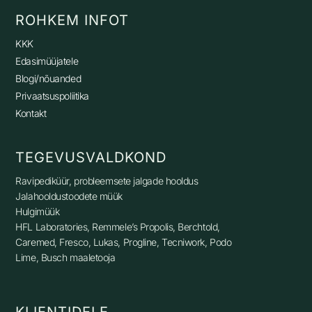
ROHKEM INFOT
KKK
Edasimüüjatele
Blogi/nõuanded
Privaatsuspoliitika
Kontakt
TEGEVUSVALDKOND
Ravipediküür, p
robleemsete jalgade hooldus
Jalahooldustoodete müük
Hulgimüük
HFL Laboratories, Remmele’s Propolis, Berchtold,
Caremed, Fresco, Lukas, Progline, Tecniwork, Podo
Lime, Busch maaletooja