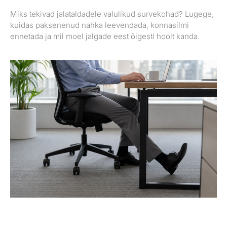
Miks tekivad jalataldadele valulikud survekohad? Lugege,
kuidas paksenenud nahka leevendada, konnasilmi
ennetada ja mil moel jalgade eest õigesti hoolt kanda.