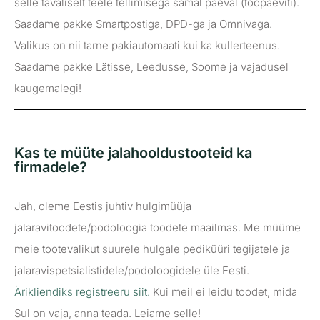
selle tavaliselt teele tellimisega samal päeval (tööpäeviti).
Saadame pakke Smartpostiga, DPD-ga ja Omnivaga.
Valikus on nii tarne pakiautomaati kui ka kullerteenus.
Saadame pakke Lätisse, Leedusse, Soome ja vajadusel
kaugemalegi!
Kas te müüte jalahooldustooteid ka
firmadele?
Jah, oleme Eestis juhtiv hulgimüüja
jalaravitoodete/podoloogia toodete maailmas. Me müüme
meie tootevalikut suurele hulgale pediküüri tegijatele ja
jalaravispetsialistidele/podoloogidele üle Eesti.
Ärikliendiks registreeru siit.
Kui meil ei leidu toodet, mida
Sul on vaja, anna teada. Leiame selle!