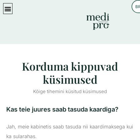
B
KASULIKKU LUGEMIST
Korduma kippuvad
küsimused
Kõige tihemini küsitud küsimused
Kas teie juures saab tasuda kaardiga?
Jah, meie kabinetis saab tasuda nii kaardimaksega kui
ka sularahas.