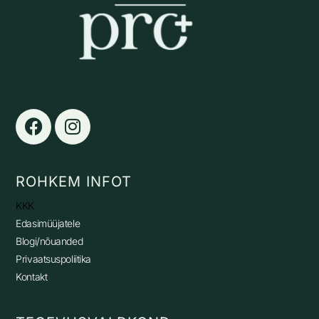
ROHKEM INFOT
KKK
Edasimüüjatele
Blogi/nõuanded
Privaatsuspoliitika
Kontakt