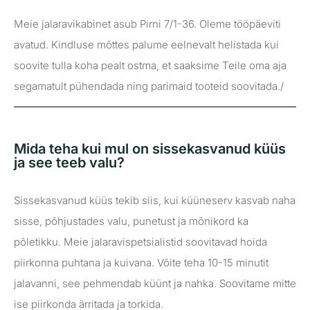
Meie jalaravikabinet asub Pirni 7/1-36. Oleme tööpäeviti
avatud. Kindluse mõttes palume eelnevalt helistada kui
soovite tulla koha pealt ostma, et saaksime Teile oma aja
segamatult pühendada ning parimaid tooteid soovitada./
Mida teha kui mul on sissekasvanud küüs
ja see teeb valu?
Sissekasvanud küüs tekib siis, kui küüneserv kasvab naha
sisse, põhjustades valu, punetust ja mõnikord ka
põletikku. Meie jalaravispetsialistid soovitavad hoida
piirkonna puhtana ja kuivana. Võite teha 10-15 minutit
jalavanni, see pehmendab küünt ja nahka. Soovitame mitte
ise piirkonda ärritada ja torkida.