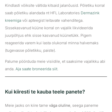
Kindlasti võiksite vältida kitsaid jalanõusid. Põletiku korral
saab põletiku alandada nt HFL Laboratories
Dermazink
kreemiga
või apteegist leitavate vahenditega.
Sissekasvanud küüne korral on vajalik likvideerida
juurpõhjus ehk sisse kasvanud küünetükk. Pigem
reageerida varem kui lasta olukorral minna halvemaks
(tugevasse põletikku, paiste).
Palume pöörduda meie visiidile, et saaksime vajalikku abi
anda.
Aja saate broneerida siit
.
Kui kiiresti te kauba teele panete?
Meie jaoks on kiire tarne
väga oluline
, seega paneme