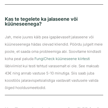
Kas te tegelete ka jalaseene või
küüneseenega?
Jah, meie juures käib pea igapäevaselt jalaseene või
küüneseenega hädas olevad kliendid. Pöördu julgelt meie
poole, et saada oma probleemiga abi. Soovitame kindlasti
koha peal paluda
FungiCheck küüneseene kiirtesti
läbiviimist kui testi tehtud varasemalt ei ole. See maksab
43€ ning annab vastuse 5-10 minutiga. Siis saab juba
koostöös jalaravispetsialistiga vastavalt vastusele valida
õiged hooldusmeetodid.