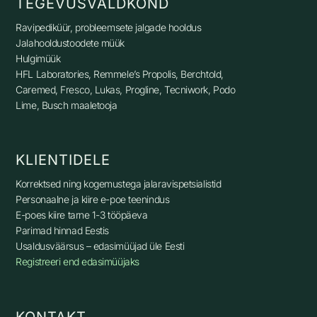
TEGEVUSVALDKOND
Ravipediküür, p
robleemsete jalgade hooldus
Jalahooldustoodete müük
Hulgimüük
HFL Laboratories, Remmele’s Propolis, Berchtold,
Caremed, Fresco, Lukas, Progline, Tecniwork, Podo
Lime, Busch maaletooja
KLIENTIDELE
Korrektsed ning kogemustega jalaravispetsialistid
Personaalne ja kiire e-poe teenindus
E-poes kiire tarne 1-3 tööpäeva
Parimad hinnad Eestis
Usaldusväärsus – edasimüüjad üle Eesti
Registreeri end edasimüüjaks
KONTAKT