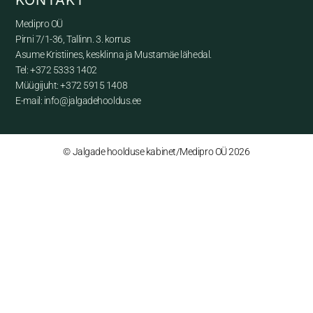
Medipro OÜ
Pirni 7/1-36, Tallinn. 3. korrus
Asume Kristiines, kesklinna ja Mustamäe lähedal.
Tel: +372 5333 1402
Müügijuht: +372 5915 1408
E-mail: info@jalgadehooldus.ee
© Jalgade hoolduse kabinet/Medipro OÜ 2026