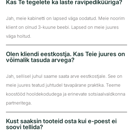
Kas Te tegelete ka laste ravipediküüriga?
Jah, meie kabinetti on lapsed väga oodatud. Meie noorim
klient on olnud 3-kuune beebi. Lapsed on meie juures
väga hoitud.
Olen kliendi eestkostja. Kas Teie juures on
võimalik tasuda arvega?
Jah, sellisel juhul saame saata arve eestkostjale. See on
meie juures teatud juhtudel tavapärane praktika. Teeme
koostööd hooldekodudega ja erinevate sotsiaalvaldkonna
partneritega.
Kust saaksin tooteid osta kui e-poest ei
soovi tellida?