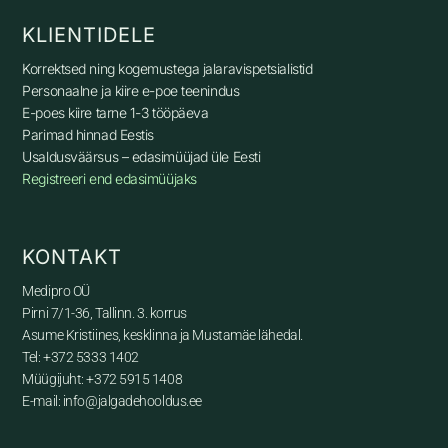
TEGEVUSVALDKOND
Ravipediküür, p
robleemsete jalgade hooldus
Jalahooldustoodete müük
Hulgimüük
HFL Laboratories, Remmele’s Propolis, Berchtold,
Caremed, Fresco, Lukas, Progline, Tecniwork, Podo
Lime, Busch maaletooja
KLIENTIDELE
Korrektsed ning kogemustega jalaravispetsialistid
Personaalne ja kiire e-poe teenindus
E-poes kiire tarne 1-3 tööpäeva
Parimad hinnad Eestis
Usaldusväärsus – edasimüüjad üle Eesti
Registreeri end edasimüüjaks