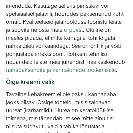
imenduda. Kasutage selleks pimsskivi või
spetsiaalset jalaviili, hõõrudes paksenenud kohti
õrnalt. Kvaliteetseid jalahoolduse tööriistu leiate
ja soovitame osta meie
e-poest
. Oluline on
meeles pidada, et mitte kunagi ei tohi lõigata
nahka žileti või kääridega. See on ohtlik ja võib
põhjustada infektsiooni. Rohkem tehnilisi
nõuandeid leiate meie juhendist, mis keskendub
nahapaksendite ja kannalõhede töötlemisele
.
Õige kreemi valik
Tavaline kehakreem ei ole paksu kannanaha
jaoks piisav. Otsige tooteid, mis sisaldavad
uureat (karbamiidi). Uurea on keratolüütilise
toimega, mis tähendab, et see mitte ainult ei
niisuta sügavuti, vaid aitab ka lõhustada