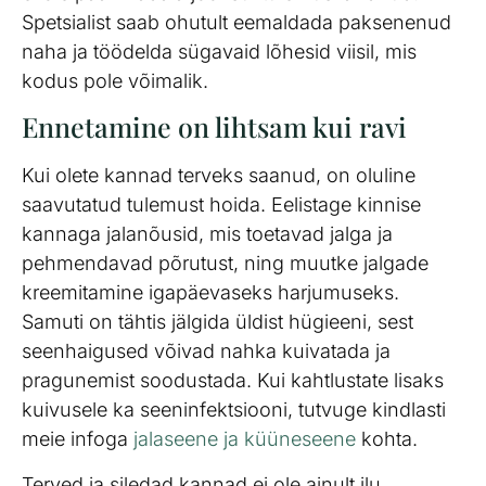
Spetsialist saab ohutult eemaldada paksenenud
naha ja töödelda sügavaid lõhesid viisil, mis
kodus pole võimalik.
Ennetamine on lihtsam kui ravi
Kui olete kannad terveks saanud, on oluline
saavutatud tulemust hoida. Eelistage kinnise
kannaga jalanõusid, mis toetavad jalga ja
pehmendavad põrutust, ning muutke jalgade
kreemitamine igapäevaseks harjumuseks.
Samuti on tähtis jälgida üldist hügieeni, sest
seenhaigused võivad nahka kuivatada ja
pragunemist soodustada. Kui kahtlustate lisaks
kuivusele ka seeninfektsiooni, tutvuge kindlasti
meie infoga
jalaseene ja küüneseene
kohta.
Terved ja siledad kannad ei ole ainult ilu