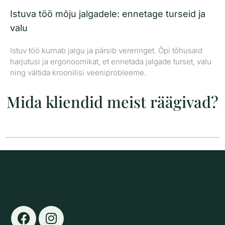
Istuva töö mõju jalgadele: ennetage turseid ja
valu
Istuv töö kurnab jalgu ja pärsib vereringet. Õpi tõhusaid
harjutusi ja ergonoomikat, et ennetada jalgade turset, valu
ning vältida kroonilisi veeniprobleeme.
Mida kliendid meist räägivad?