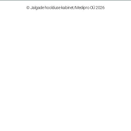
KONTAKT
Medipro OÜ
Pirni 7/1-36, Tallinn. 3. korrus
Asume Kristiines, kesklinna ja Mustamäe lähedal.
Tel: +372 5333 1402
Müügijuht: +372 5915 1408
E-mail: info@jalgadehooldus.ee
© Jalgade hoolduse kabinet/Medipro OÜ 2026