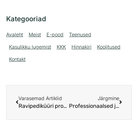
Kategooriad
Avaleht
Meist
E-pood
Teenused
Kasulikku lugemist
KKK
Hinnakiri
Koolitused
Kontakt
Varasemad Artiklid
Järgmine
Ravipediküüri protseduur Tallinnas: sinu jalgade tervis ja valuvaba liikumine
Professionaalsed jalahooldusvahendid kodus: tõhusad lahendused ja salongikvaliteet