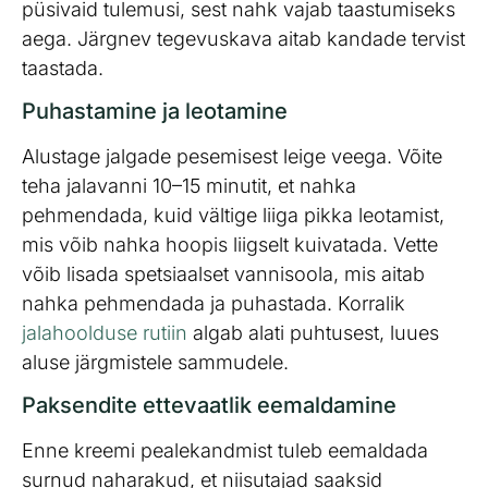
püsivaid tulemusi, sest nahk vajab taastumiseks
aega. Järgnev tegevuskava aitab kandade tervist
taastada.
Puhastamine ja leotamine
Alustage jalgade pesemisest leige veega. Võite
teha jalavanni 10–15 minutit, et nahka
pehmendada, kuid vältige liiga pikka leotamist,
mis võib nahka hoopis liigselt kuivatada. Vette
võib lisada spetsiaalset vannisoola, mis aitab
nahka pehmendada ja puhastada. Korralik
jalahoolduse rutiin
algab alati puhtusest, luues
aluse järgmistele sammudele.
Paksendite ettevaatlik eemaldamine
Enne kreemi pealekandmist tuleb eemaldada
surnud naharakud, et niisutajad saaksid