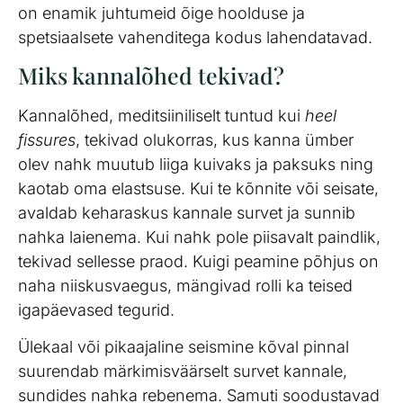
on enamik juhtumeid õige hoolduse ja
spetsiaalsete vahenditega kodus lahendatavad.
Miks kannalõhed tekivad?
Kannalõhed, meditsiiniliselt tuntud kui
heel
fissures
, tekivad olukorras, kus kanna ümber
olev nahk muutub liiga kuivaks ja paksuks ning
kaotab oma elastsuse. Kui te kõnnite või seisate,
avaldab keharaskus kannale survet ja sunnib
nahka laienema. Kui nahk pole piisavalt paindlik,
tekivad sellesse praod. Kuigi peamine põhjus on
naha niiskusvaegus, mängivad rolli ka teised
igapäevased tegurid.
Ülekaal või pikaajaline seismine kõval pinnal
suurendab märkimisväärselt survet kannale,
sundides nahka rebenema. Samuti soodustavad