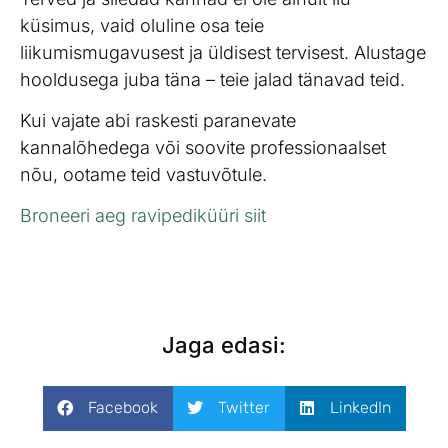
küsimus, vaid oluline osa teie
liikumismugavusest ja üldisest tervisest. Alustage
hooldusega juba täna – teie jalad tänavad teid.
Kui vajate abi raskesti paranevate
kannalõhedega või soovite professionaalset
nõu, ootame teid vastuvõtule.
Broneeri aeg ravipediküüri siit
Jaga edasi:
Facebook
Twitter
LinkedIn