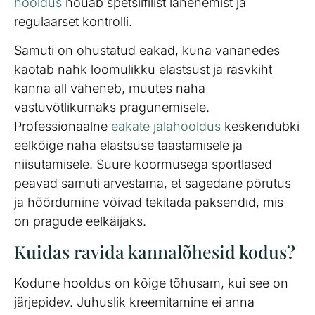
hooldus
nõuab spetsiifilist lähenemist ja
regulaarset kontrolli.
Samuti on ohustatud eakad, kuna vananedes
kaotab nahk loomulikku elastsust ja rasvkiht
kanna all väheneb, muutes naha
vastuvõtlikumaks pragunemisele.
Professionaalne
eakate jalahooldus
keskendubki
eelkõige naha elastsuse taastamisele ja
niisutamisele. Suure koormusega sportlased
peavad samuti arvestama, et sagedane põrutus
ja hõõrdumine võivad tekitada paksendid, mis
on pragude eelkäijaks.
Kuidas ravida kannalõhesid kodus?
Kodune hooldus on kõige tõhusam, kui see on
järjepidev. Juhuslik kreemitamine ei anna