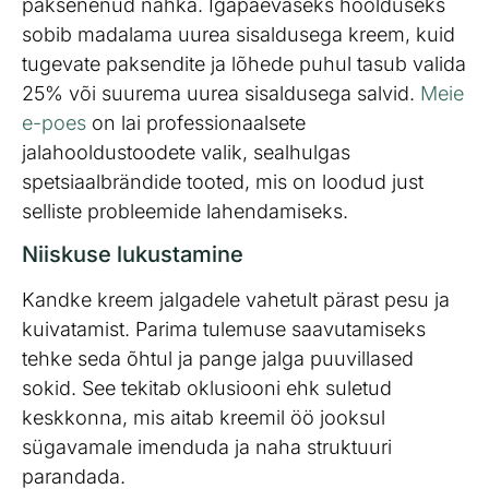
paksenenud nahka. Igapäevaseks hoolduseks
sobib madalama uurea sisaldusega kreem, kuid
tugevate paksendite ja lõhede puhul tasub valida
25% või suurema uurea sisaldusega salvid.
Meie
e-poes
on lai professionaalsete
jalahooldustoodete valik, sealhulgas
spetsiaalbrändide tooted, mis on loodud just
selliste probleemide lahendamiseks.
Niiskuse lukustamine
Kandke kreem jalgadele vahetult pärast pesu ja
kuivatamist. Parima tulemuse saavutamiseks
tehke seda õhtul ja pange jalga puuvillased
sokid. See tekitab oklusiooni ehk suletud
keskkonna, mis aitab kreemil öö jooksul
sügavamale imenduda ja naha struktuuri
parandada.