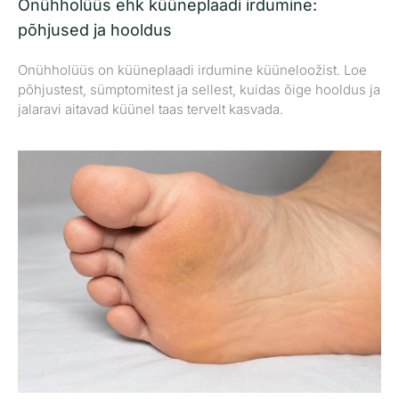
Onühholüüs ehk küüneplaadi irdumine:
põhjused ja hooldus
Onühholüüs on küüneplaadi irdumine küüneloožist. Loe
põhjustest, sümptomitest ja sellest, kuidas õige hooldus ja
jalaravi aitavad küünel taas tervelt kasvada.