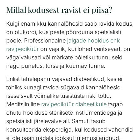
Millal kodusest ravist ei piisa?
Kuigi enamikku kannalõhesid saab ravida kodus,
on olukordi, kus peate pöörduma spetsialisti
poole. Professionaalne
jalgade hooldus ehk
ravipediküür
on vajalik, kui lõhed veritsevad, on
väga valusad või märkate põletiku tunnuseid
nagu punetus, turse ja kuumav tunne.
Erilist tähelepanu vajavad diabeetikud, kes ei
tohiks kunagi ravida sügavaid kannalõhesid
iseseisvalt võimalike tüsistuste riski tõttu.
Meditsiiniline
ravipediküür diabeetikule
tagab
ohutu hoolduse steriilsete instrumentidega ja
spetsialisti järelevalve all. Samuti tasub
konsulteerida eksperdiga, kui kodused vahendid
ei ole paari nädala jooksul tulemusi andnud.