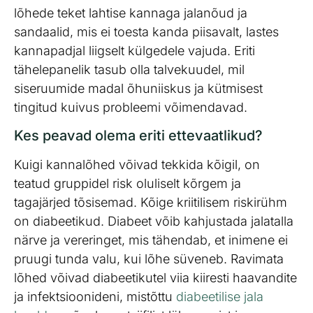
lõhede teket lahtise kannaga jalanõud ja
sandaalid, mis ei toesta kanda piisavalt, lastes
kannapadjal liigselt külgedele vajuda. Eriti
tähelepanelik tasub olla talvekuudel, mil
siseruumide madal õhuniiskus ja kütmisest
tingitud kuivus probleemi võimendavad.
Kes peavad olema eriti ettevaatlikud?
Kuigi kannalõhed võivad tekkida kõigil, on
teatud gruppidel risk oluliselt kõrgem ja
tagajärjed tõsisemad. Kõige kriitilisem riskirühm
on diabeetikud. Diabeet võib kahjustada jalatalla
närve ja vereringet, mis tähendab, et inimene ei
pruugi tunda valu, kui lõhe süveneb. Ravimata
lõhed võivad diabeetikutel viia kiiresti haavandite
ja infektsioonideni, mistõttu
diabeetilise jala