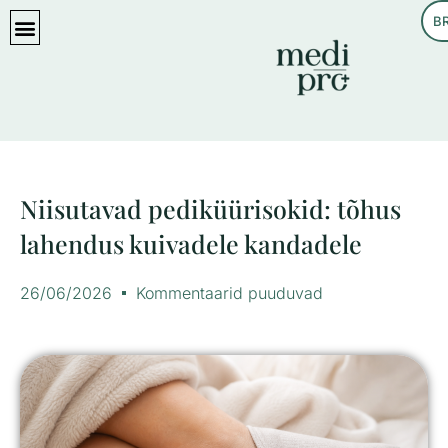
B
KASULIKKU LUGEMIST
Niisutavad pediküürisokid: tõhus
lahendus kuivadele kandadele
26/06/2026
Kommentaarid puuduvad