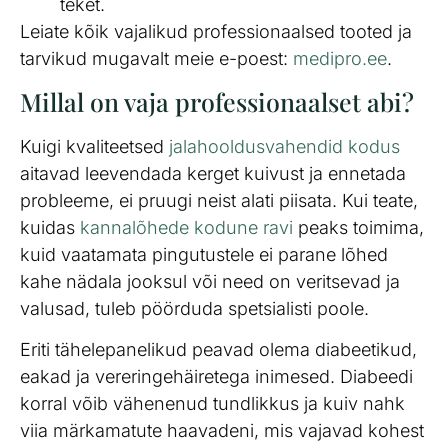
teket.
Leiate kõik vajalikud professionaalsed tooted ja
tarvikud mugavalt meie e-poest:
medipro.ee
.
Millal on vaja professionaalset abi?
Kuigi kvaliteetsed
jalahooldusvahendid kodus
aitavad leevendada kerget kuivust ja ennetada
probleeme, ei pruugi neist alati piisata. Kui teate,
kuidas
kannalõhede kodune ravi
peaks toimima,
kuid vaatamata pingutustele ei parane lõhed
kahe nädala jooksul või need on veritsevad ja
valusad, tuleb pöörduda spetsialisti poole.
Eriti tähelepanelikud peavad olema diabeetikud,
eakad ja vereringehäiretega inimesed. Diabeedi
korral võib vähenenud tundlikkus ja kuiv nahk
viia märkamatute haavadeni, mis vajavad kohest