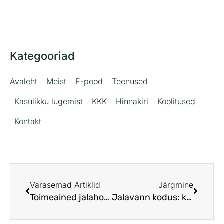
Kategooriad
Avaleht
Meist
E-pood
Teenused
Kasulikku lugemist
KKK
Hinnakiri
Koolitused
Kontakt
Varasemad Artiklid
Järgmine
Toimeained jalahoolduses: kuidas valida õige toode?
Jalavann kodus: kuidas hooldada jalgu õigesti ja ohutult