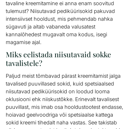
tavaline kreemitamine ei anna enam soovitud
tulemust? Niisutavad pediküürisokid pakuvad
intensiivset hooldust, mis pehmendab nahka
sügavuti ja aitab vabaneda valusatest
kannalõhedest mugavalt oma kodus, isegi
magamise ajal.
Miks eelistada niisutavaid sokke
tavalistele?
Paljud meist tõmbavad pärast kreemitamist jalga
tavalised puuvillased sokid, kuid spetsiaalsed
niisutavad pediküürisokid on loodud looma
oklusiooni ehk niiskustõkke. Erinevalt tavalisest
puuvillast, mis imab osa hooldustootest endasse,
hoiavad geelvoodriga või spetsiaalse kattega
sokid kreemi tihedalt naha vastas. See takistab