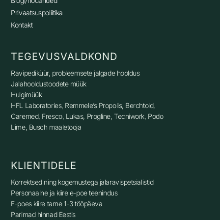
Blogi/nõuanded
Privaatsuspoliitika
Kontakt
TEGEVUSVALDKOND
Ravipediküür, p
robleemsete jalgade hooldus
Jalahooldustoodete müük
Hulgimüük
HFL Laboratories, Remmele’s Propolis, Berchtold,
Caremed, Fresco, Lukas, Progline, Tecniwork, Podo
Lime, Busch maaletooja
KLIENTIDELE
Korrektsed ning kogemustega jalaravispetsialistid
Personaalne ja kiire e-poe teenindus
E-poes kiire tarne 1-3 tööpäeva
Parimad hinnad Eestis