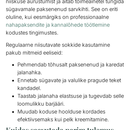
niiskuse aurustumist ja aitab toimeainetel tungida
sügavamale paksenenud sarvkihti. See on eriti
oluline, kui eesmärgiks on professionaalne
nahapaksendite ja kannalõhede töötlemine
kodustes tingimustes.
Regulaarne niisutavate sokkide kasutamine
pakub mitmeid eeliseid:
Pehmendab tõhusalt paksenenud ja karedat
jalanahka.
Ennetab sügavate ja valulike pragude teket
kandadel.
Taastab jalanaha elastsuse ja tugevdab selle
loomulikku barjääri.
Muudab koduse hoolduse kordades
efektiivsemaks kui pelk kreemitamine.
Kuidas saavutada parim tulemus