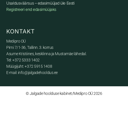
Usaldusväärsus – edasimüüjad üle Eesti
Registreeri end edasimüüjaks
KONTAKT
Medipro OÜ
Pirni 7/1-36, Tallinn. 3. korrus
Asume Kristiines, kesklinna ja Mustamäe lähedal.
Tel: +372 5333 1402
Müügijuht: +372 5915 1408
E-mail: info@jalgadehooldus.ee
© Jalgade hoolduse kabinet/Medipro OÜ 2026