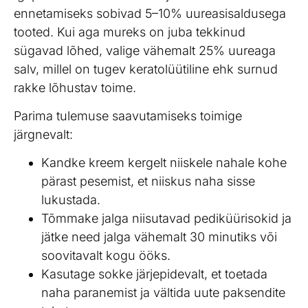
ennetamiseks sobivad 5–10% uureasisaldusega
tooted. Kui aga mureks on juba tekkinud
sügavad lõhed, valige vähemalt 25% uureaga
salv, millel on tugev keratolüütiline ehk surnud
rakke lõhustav toime.
Parima tulemuse saavutamiseks toimige
järgnevalt:
Kandke kreem kergelt niiskele nahale kohe
pärast pesemist, et niiskus naha sisse
lukustada.
Tõmmake jalga niisutavad pediküürisokid ja
jätke need jalga vähemalt 30 minutiks või
soovitavalt kogu ööks.
Kasutage sokke järjepidevalt, et toetada
naha paranemist ja vältida uute paksendite