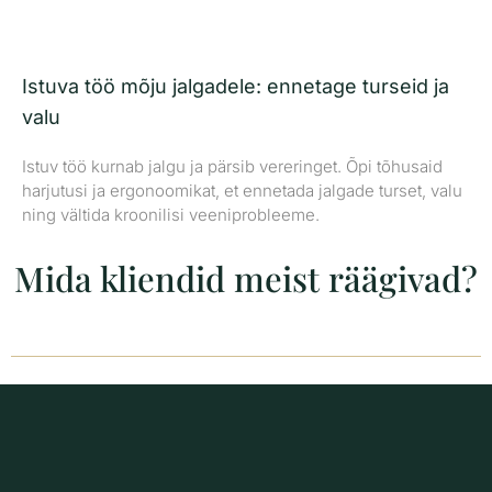
Istuva töö mõju jalgadele: ennetage turseid ja
valu
Istuv töö kurnab jalgu ja pärsib vereringet. Õpi tõhusaid
harjutusi ja ergonoomikat, et ennetada jalgade turset, valu
ning vältida kroonilisi veeniprobleeme.
Mida kliendid meist räägivad?