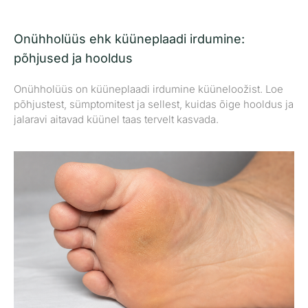
Onühholüüs ehk küüneplaadi irdumine:
põhjused ja hooldus
Onühholüüs on küüneplaadi irdumine küüneloožist. Loe
põhjustest, sümptomitest ja sellest, kuidas õige hooldus ja
jalaravi aitavad küünel taas tervelt kasvada.