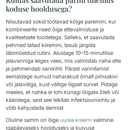
koduse hooldusega?
Niisutavad sokid töötavad kõige paremini, kui
kombineerite need õige ettevalmistuse ja
kvaliteetsete toodetega. Selleks, et saavutada
pehmed tallad kiiremini, tasub järgida
läbimõeldud rutiini. Alustage 10–15-minutilise
jalavanniga leiges vees, mis valmistab naha ette
ja pehmendab sarvkihti. Pärast vannitamist
eemaldage surnud naharakud õrnalt pimsskivi
või jalaviiliga, kuid vältige liigset survet. Pidage
meeles, et nahka ei tohi kunagi lõigata žileti või
kääridega, sest see tekitab infektsiooniohtu ja
võib kahjustada dermist.
Oluline samm on õige
uurea kreemi
valimine.
Igapäevaseks hoolduseks ja kuivuse