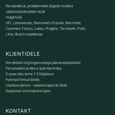
Ravipediküür, p
robleemsete jalgade hooldus
Jalahooldustoodete müük
Hulgimüük
HFL Laboratories, Remmele’s Propolis, Berchtold,
Caremed, Fresco, Lukas, Progline, Tecniwork, Podo
Lime, Busch maaletooja
KLIENTIDELE
Korrektsed ning kogemustega jalaravispetsialistid
Personaalne ja kiire e-poe teenindus
E-poes kiire tarne 1-3 tööpäeva
Parimad hinnad Eestis
Usaldusväärsus – edasimüüjad üle Eesti
Registreeri end edasimüüjaks
KONTAKT