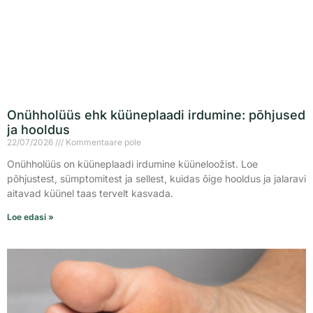
Onühholüüs ehk küüneplaadi irdumine: põhjused
ja hooldus
22/07/2026
Kommentaare pole
Onühholüüs on küüneplaadi irdumine küüneloožist. Loe
põhjustest, sümptomitest ja sellest, kuidas õige hooldus ja jalaravi
aitavad küünel taas tervelt kasvada.
Loe edasi »