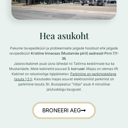
Hea asukoht
Pakume tavapediküüri ja probleemsete jalgade hooldust ehk jalgade
ravipediküüri
Kristiine linnaosas (Mustamäe piiril) aadressil Pirni 7/1-
36
.
Jalaravikabinet asub üsna lähedal nii Tallinna kesklinnale kui ka
Mustamäele. Meie kabinetid asuvad
3. korrusel.
Majas on olemas lift.
Kabinet on ratastooliga ligipääsetav.
Parkimine on parkimiskellaga
tasuta 1,5 h
. Kasutades majas asuvat elektroonilist parkimist on
parkimine tasuta 3h. Bussipeatus “Välja” asub 4 minutilise
jalutuskäigu kaugusel.
BRONEERI AEG