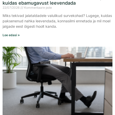
kuidas ebamugavust leevendada
22/07/2026
Kommentaare pole
Miks tekivad jalataldadele valulikud survekohad? Lugege, kuidas
paksenenud nahka leevendada, konnasilmi ennetada ja mil moel
jalgade eest õigesti hoolt kanda.
Loe edasi »