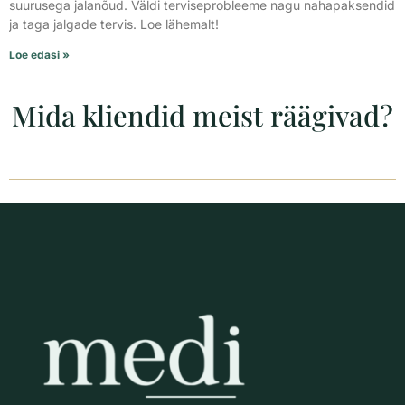
suurusega jalanõud. Väldi terviseprobleeme nagu nahapaksendid
ja taga jalgade tervis. Loe lähemalt!
Loe edasi »
Mida kliendid meist räägivad?