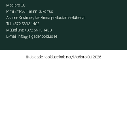
Medipro OÜ
Pirni 7/1-36, Tallinn. 3. korrus
Asume Kristiines, kesklinna ja Mustamäe lähedal.
Tel: +372 5333 1402
Müügijuht: +372 5915 1408
E-mail: info@jalgadehooldus.ee
© Jalgade hoolduse kabinet/Medipro OÜ 2026