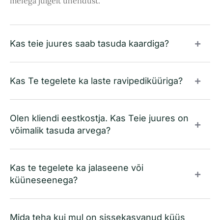
meiega julgelt ühendust.
Kas teie juures saab tasuda kaardiga?
Kas Te tegelete ka laste ravipediküüriga?
Olen kliendi eestkostja. Kas Teie juures on
võimalik tasuda arvega?
Kas te tegelete ka jalaseene või
küüneseenega?
Mida teha kui mul on sissekasvanud küüs