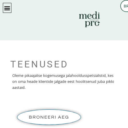
B
KASULIKKU LUGEMIST
TEENUSED
Oleme pikaajalise kogemusega jalahooldusspetsialistid, kes
on oma heade klientide jalgade eest hoolitsenud juba pikki
aastaid.
BRONEERI AEG