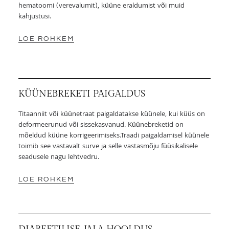
hematoomi (verevalumit), küüne eraldumist või muid
kahjustusi.
LOE ROHKEM
KÜÜNEBREKETI PAIGALDUS
Titaanniit või küünetraat paigaldatakse küünele, kui küüs on
deformeerunud või sissekasvanud. Küünebreketid on
mõeldud küüne korrigeerimiseks.Traadi paigaldamisel küünele
toimib see vastavalt surve ja selle vastasmõju füüsikalisele
seadusele nagu lehtvedru.
LOE ROHKEM