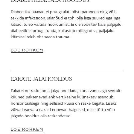
DIABEETILISE JALA HOOLDUS
Diabeetiku haavad ei pruugi alati hästi paraneda ning võib
tekkida infektsioon. Jalanõud ei tohi olla liiga suured ega liiga
kitsad, tuleb vältida hõõrdumist. Ei ole soovitav käia paljajalu,
diabeetik ei pruugi tunda, kui astub millegi otsa, paljajalu
käimisel tekib oht saada trauma.
LOE ROHKEM
EAKATE JALAHOOLDUS
Eakatel on raske oma jalgu hooldada, kuna vanusega seotult
küüned paksenevad ehk vertikaalne küünekasv asendub
horisontaalsega ning selliseid küüsi on raske lõigata. Lisaks
võivad vaevata eakaid erinevad haigused, mille tõttu võib
jalgade hooldus olla raskendatud.
LOE ROHKEM