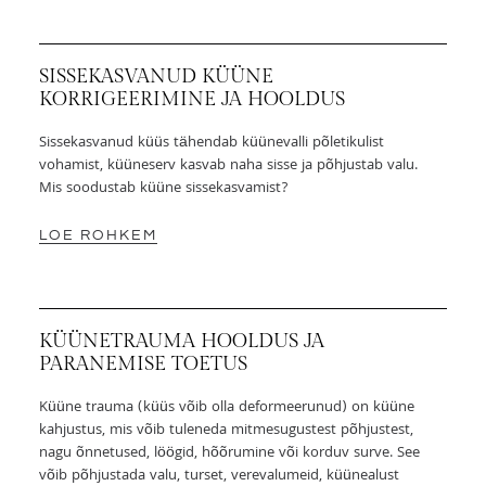
SISSEKASVANUD KÜÜNE
KORRIGEERIMINE JA HOOLDUS
Sissekasvanud küüs tähendab küünevalli põletikulist
vohamist, küüneserv kasvab naha sisse ja põhjustab valu.
Mis soodustab küüne sissekasvamist?
LOE ROHKEM
KÜÜNETRAUMA HOOLDUS JA
PARANEMISE TOETUS
Küüne trauma (küüs võib olla deformeerunud) on küüne
kahjustus, mis võib tuleneda mitmesugustest põhjustest,
nagu õnnetused, löögid, hõõrumine või korduv surve. See
võib põhjustada valu, turset, verevalumeid, küünealust