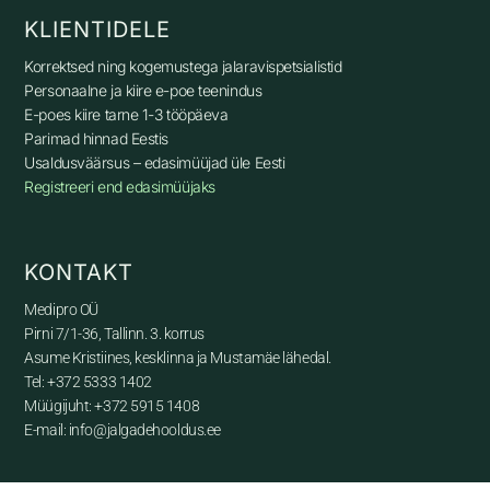
KLIENTIDELE
Korrektsed ning kogemustega jalaravispetsialistid
Personaalne ja kiire e-poe teenindus
E-poes kiire tarne 1-3 tööpäeva
Parimad hinnad Eestis
Usaldusväärsus – edasimüüjad üle Eesti
Registreeri end edasimüüjaks
KONTAKT
Medipro OÜ
Pirni 7/1-36, Tallinn. 3. korrus
Asume Kristiines, kesklinna ja Mustamäe lähedal.
Tel: +372 5333 1402
Müügijuht: +372 5915 1408
E-mail: info@jalgadehooldus.ee