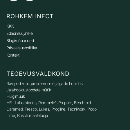
ROHKEM INFOT
KKK
Edasimüüjatele
Blogi/nõuanded
Privaatsuspoliitika
Kontakt
TEGEVUSVALDKOND
Ravipediküür, p
robleemsete jalgade hooldus
Jalahooldustoodete müük
Hulgimüük
HFL Laboratories, Remmele’s Propolis, Berchtold,
Caremed, Fresco, Lukas, Progline, Tecniwork, Podo
Lime, Busch maaletooja