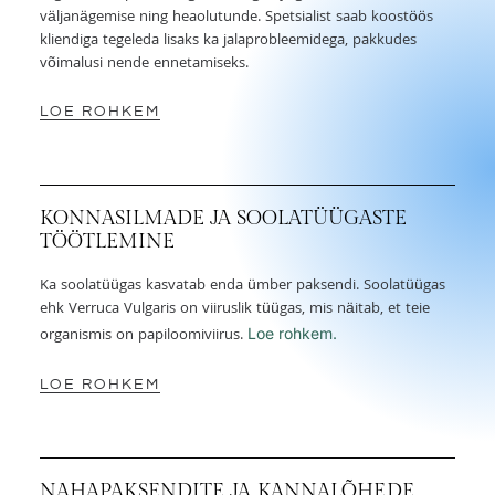
väljanägemise ning heaolutunde. Spetsialist saab koostöös
kliendiga tegeleda lisaks ka jalaprobleemidega, pakkudes
võimalusi nende ennetamiseks.
LOE ROHKEM
KONNASILMADE JA SOOLATÜÜGASTE
TÖÖTLEMINE
Ka soolatüügas kasvatab enda ümber paksendi. Soolatüügas
ehk Verruca Vulgaris on viiruslik tüügas, mis näitab, et teie
organismis on papiloomiviirus.
Loe rohkem.
LOE ROHKEM
NAHAPAKSENDITE JA KANNALÕHEDE