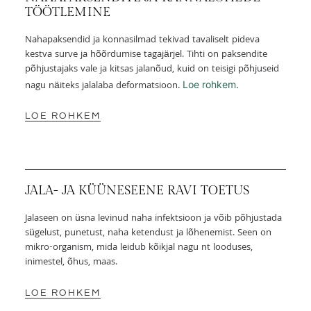
TÖÖTLEMINE
Nahapaksendid ja konnasilmad tekivad tavaliselt pideva
kestva surve ja hõõrdumise tagajärjel. Tihti on paksendite
põhjustajaks vale ja kitsas jalanõud, kuid on teisigi põhjuseid
nagu näiteks jalalaba deformatsioon.
Loe rohkem.
LOE ROHKEM
JALA- JA KÜÜNESEENE RAVI TOETUS
Jalaseen on üsna levinud naha infektsioon ja võib põhjustada
sügelust, punetust, naha ketendust ja lõhenemist. Seen on
mikro-organism, mida leidub kõikjal nagu nt looduses,
inimestel, õhus, maas.
LOE ROHKEM